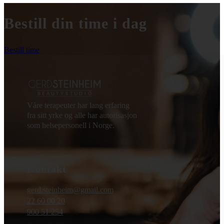
Bestill din time i dag
Bestill time
Våre terapeuter har lang erfaring
fra sitt yrke og alle har autorisasjon
som helsepersonell i Norge.
Kontakt
gerd.steinheim@gmail.com
22 60 00 20
900 51 254