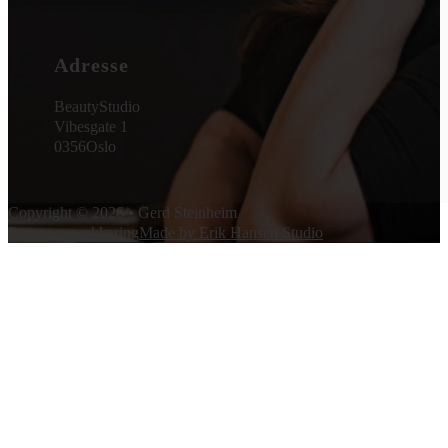
Adresse
BeautyStudio
Vibesgate 1
0356
Oslo
Copyright © 2026 • Gerd Steinheim
Personvernerklæring
Made by Erik Hansen Studio