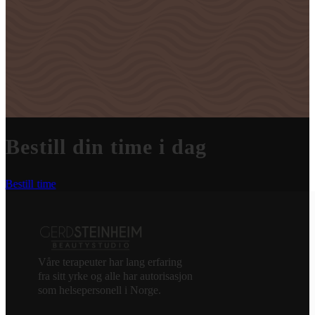
Bestill din time i dag
Bestill time
Våre terapeuter har lang erfaring
fra sitt yrke og alle har autorisasjon
som helsepersonell i Norge.