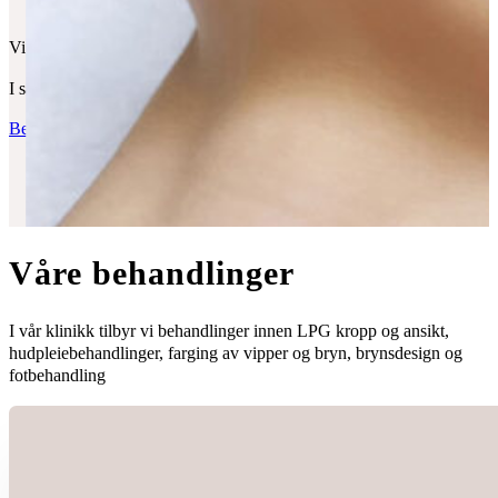
Vi har lang erfaring fra vårt yrke og har autorisasjon som helsepersonel
I samme lokaler som oss finner du frisørene AMNT.
Bestill time
Ring oss
Våre behandlinger
I vår klinikk tilbyr vi behandlinger innen LPG kropp og ansikt,
hudpleiebehandlinger, farging av vipper og bryn, brynsdesign og
fotbehandling