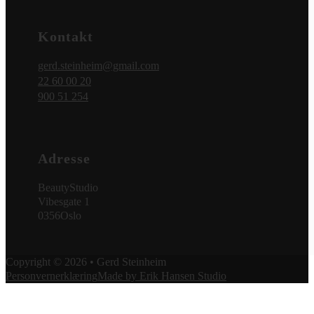
Kontakt
gerd.steinheim@gmail.com
22 60 00 20
900 51 254
Adresse
BeautyStudio
Vibesgate 1
0356
Oslo
Copyright © 2026 • Gerd Steinheim
Personvernerklæring
Made by Erik Hansen Studio